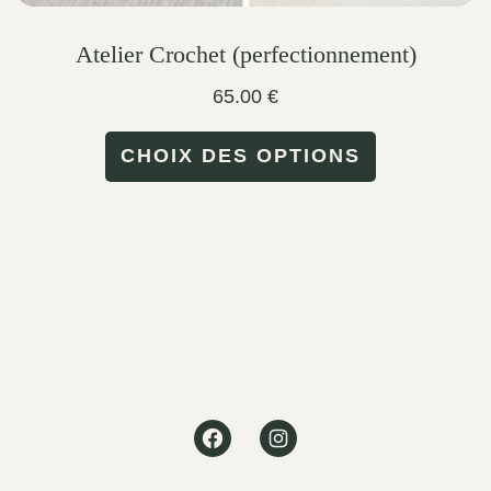
Atelier Crochet (perfectionnement)
65.00
€
This
CHOIX DES OPTIONS
product
has
multiple
variants.
The
options
may
Facebook
Instagram
be
chosen