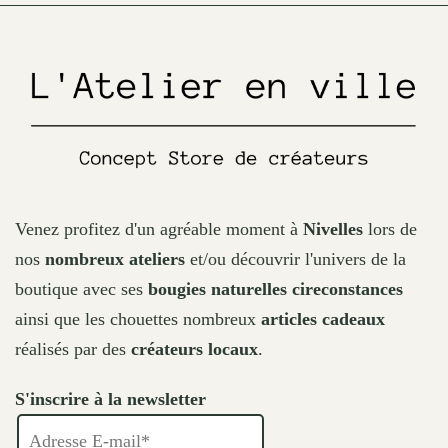
on
the
product
page
Venez profitez d'un agréable moment à
Nivelles
lors de
nos
nombreux ateliers
et/ou découvrir l'univers de la
boutique avec ses
bougies naturelles cireconstances
ainsi que les chouettes nombreux
articles cadeaux
réalisés par des
créateurs locaux
.
S'inscrire à la newsletter