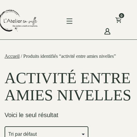
Skip
to
0
content
'Atelier
n
Accueil
/ Produits identifiés “activité entre amies nivelles”
ille
ACTIVITÉ ENTRE
AMIES NIVELLES
Voici le seul résultat