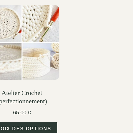
Atelier Crochet
perfectionnement)
65.00
€
This
OIX DES OPTIONS