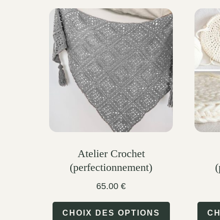
Atelier Crochet
(perfectionnement)
(
65.00
€
This
CHOIX DES OPTIONS
CH