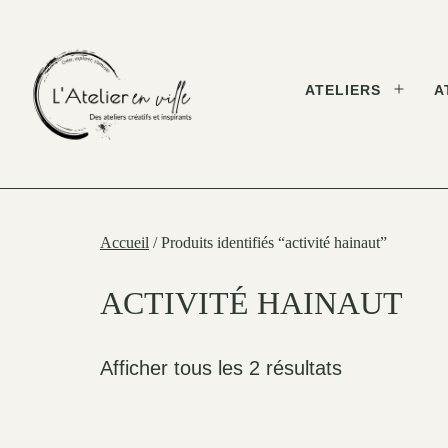
Skip
to
content
ATELIERS
A
Open
menu
L'Atelier
en
Ville
Accueil
/ Produits identifiés “activité hainaut”
ACTIVITÉ HAINAUT
Afficher tous les 2 résultats