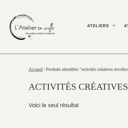
Skip
to
content
ATELIERS
A
Open
menu
L'Atelier
en
Ville
Accueil
/ Produits identifiés “activités créatives nivelle
ACTIVITÉS CRÉATIVES
Voici le seul résultat