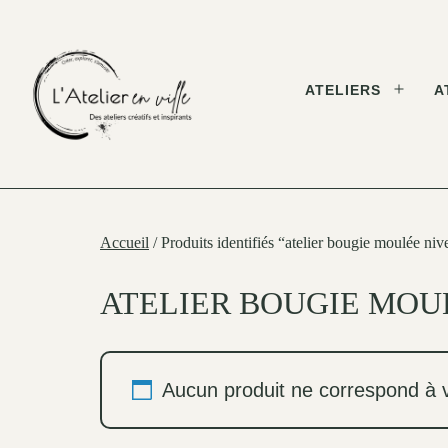
Skip
to
content
ATELIERS
A
Open
menu
L'Atelier
en
Ville
Accueil
/ Produits identifiés “atelier bougie moulée niv
ATELIER BOUGIE MOU
Aucun produit ne correspond à v