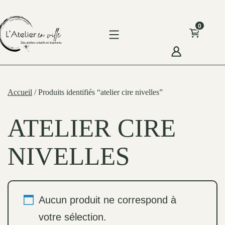
Skip
to
0
content
'Atelier
n
Accueil
/ Produits identifiés “atelier cire nivelles”
ille
ATELIER CIRE
NIVELLES
Aucun produit ne correspond à
votre sélection.