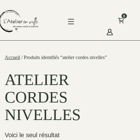
Skip
to
0
content
'Atelier
n
Accueil
/ Produits identifiés “atelier cordes nivelles”
ille
ATELIER
CORDES
NIVELLES
Voici le seul résultat