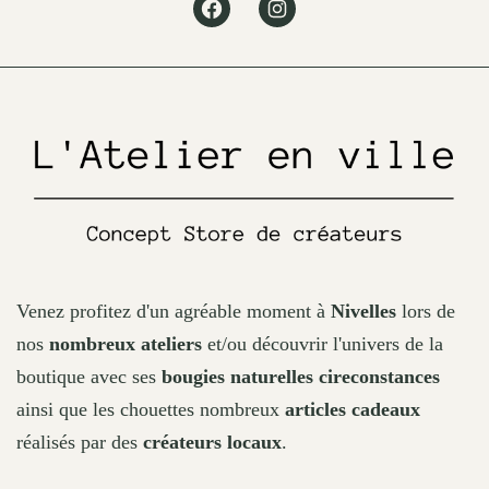
Facebook
Instagram
be
chosen
on
the
product
page
Venez profitez d'un agréable moment à
Nivelles
lors de
nos
nombreux ateliers
et/ou découvrir l'univers de la
boutique avec ses
bougies naturelles cireconstances
ainsi que les chouettes nombreux
articles cadeaux
réalisés par des
créateurs locaux
.