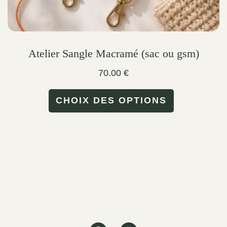
Atelier Sangle Macramé (sac ou gsm)
70.00
€
This
CHOIX DES OPTIONS
product
has
multiple
variants.
The
options
may