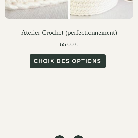
Atelier Crochet (perfectionnement)
65.00
€
This
CHOIX DES OPTIONS
product
has
multiple
variants.
The
options
may