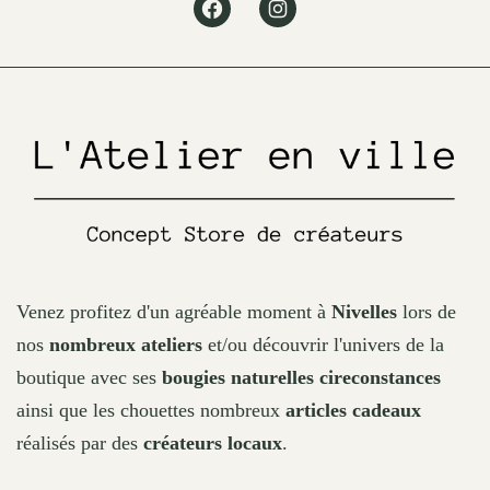
Facebook
Instagram
be
chosen
on
the
product
page
Venez profitez d'un agréable moment à
Nivelles
lors de
nos
nombreux ateliers
et/ou découvrir l'univers de la
boutique avec ses
bougies naturelles cireconstances
ainsi que les chouettes nombreux
articles cadeaux
réalisés par des
créateurs locaux
.