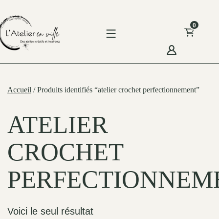
Skip
to
0
content
'Atelier
n
Accueil
/ Produits identifiés “atelier crochet perfectionnement”
ille
ATELIER
CROCHET
PERFECTIONNEM
Voici le seul résultat