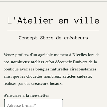
on
the
product
page
Venez profitez d'un agréable moment à
Nivelles
lors de
nos
nombreux ateliers
et/ou découvrir l'univers de la
boutique avec ses
bougies naturelles cireconstances
ainsi que les chouettes nombreux
articles cadeaux
réalisés par des
créateurs locaux
.
S'inscrire à la newsletter