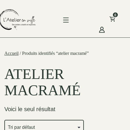
Skip
to
0
content
'Atelier
n
Accueil
/ Produits identifiés “atelier macramé”
ille
ATELIER
MACRAMÉ
Voici le seul résultat