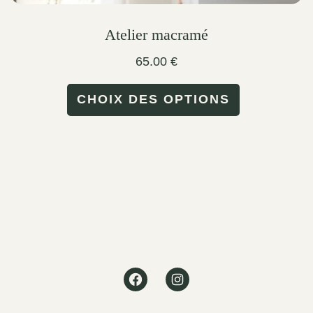
Atelier macramé
65.00
€
This
CHOIX DES OPTIONS
product
has
multiple
variants.
The
options
may
Facebook
Instagram
be
chosen