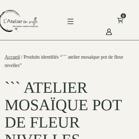
Skip
to
0
content
'Atelier
n
Accueil
/ Produits identifiés “``` atelier mosaïque pot de fleur
ille
nivelles”
``` ATELIER
MOSAÏQUE POT
DE FLEUR