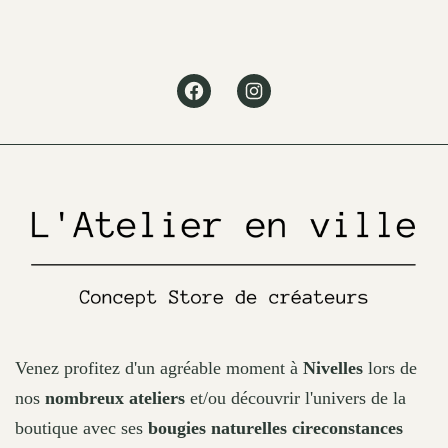
options
may
Facebook
Instagram
be
chosen
on
the
product
page
Venez profitez d'un agréable moment à
Nivelles
lors de
nos
nombreux ateliers
et/ou découvrir l'univers de la
boutique avec ses
bougies naturelles cireconstances