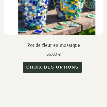
Pot de fleur en mosaïque
65.00
€
This
CHOIX DES OPTIONS
product
has
multiple
variants.
The