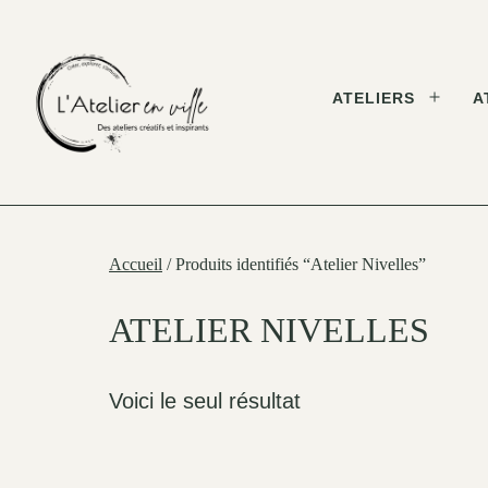
Skip
to
content
ATELIERS
A
Open
menu
L'Atelier
en
Ville
Accueil
/ Produits identifiés “Atelier Nivelles”
ATELIER NIVELLES
Voici le seul résultat