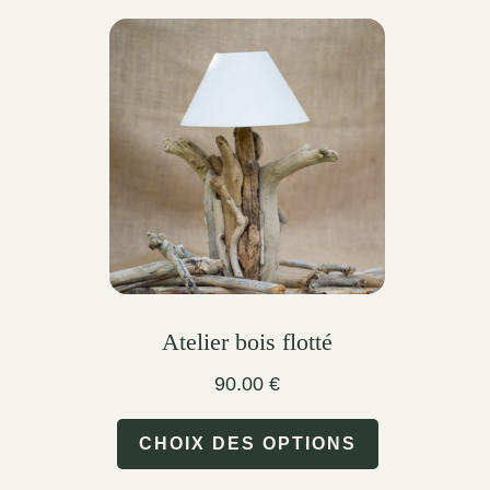
Atelier bois flotté
90.00
€
This
CHOIX DES OPTIONS
product