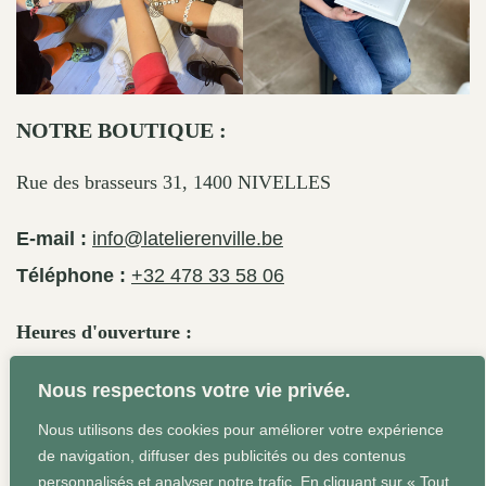
NOTRE BOUTIQUE :
Rue des brasseurs 31, 1400 NIVELLES
E-mail :
info@latelierenville.be
Téléphone :
+32 478 33 58 06
Heures d'ouverture :
Le jeudi de 17h30 à 19h
Nous respectons votre vie privée.
Le vendredi de 17h30 à 19h30
Le samedi de 11h30 à 19h
Nous utilisons des cookies pour améliorer votre expérience
de navigation, diffuser des publicités ou des contenus
personnalisés et analyser notre trafic. En cliquant sur « Tout