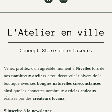
be
chosen
on
the
product
page
Venez profitez d'un agréable moment à
Nivelles
lors de
nos
nombreux ateliers
et/ou découvrir l'univers de la
boutique avec ses
bougies naturelles cireconstances
ainsi que les chouettes nombreux
articles cadeaux
réalisés par des
créateurs locaux
.
S'inscrire à la newsletter