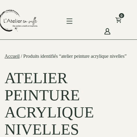
Skip
to
0
content
'Atelier
n
Accueil
/ Produits identifiés “atelier peinture acrylique nivelles”
ille
ATELIER
PEINTURE
ACRYLIQUE
NIVELLES