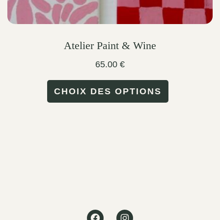
Atelier Paint & Wine
65.00
€
This
CHOIX DES OPTIONS
product
has
multiple
variants.
The
options
may
Facebook
Instagram