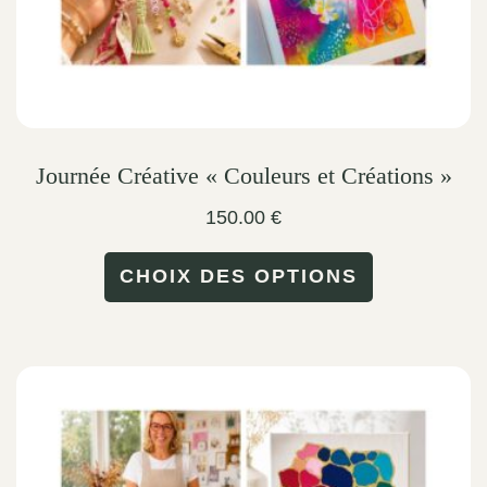
Journée Créative « Couleurs et Créations »
150.00
€
This
CHOIX DES OPTIONS
product
has
multiple
variants.
The