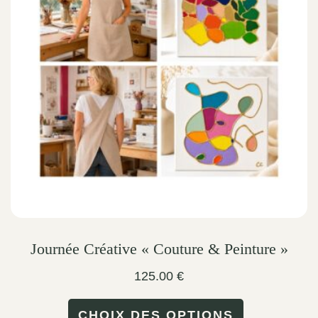
options
may
be
chosen
on
the
product
page
Journée Créative « Couture & Peinture »
125.00
€
This
CHOIX DES OPTIONS