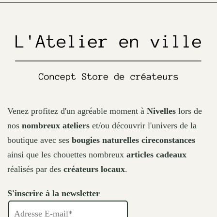
on
the
product
page
Venez profitez d'un agréable moment à
Nivelles
lors de
nos
nombreux ateliers
et/ou découvrir l'univers de la
boutique avec ses
bougies naturelles cireconstances
ainsi que les chouettes nombreux
articles cadeaux
réalisés par des
créateurs locaux
.
S'inscrire à la newsletter