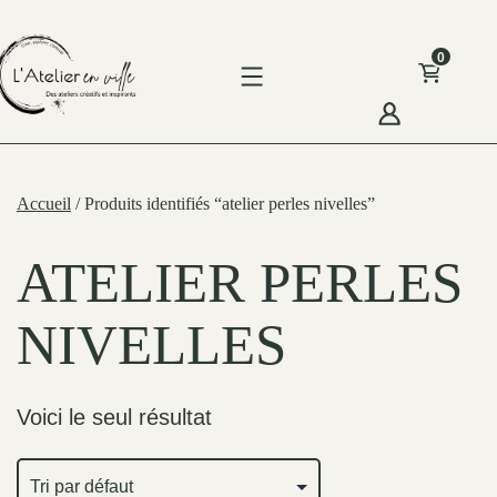
Skip
to
0
content
'Atelier
n
Accueil
/ Produits identifiés “atelier perles nivelles”
ille
ATELIER PERLES
NIVELLES
Voici le seul résultat