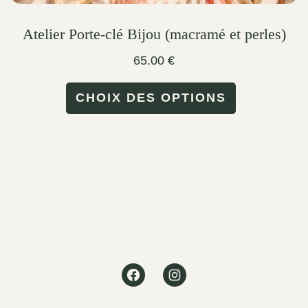
Atelier Porte-clé Bijou (macramé et perles)
65.00
€
This
CHOIX DES OPTIONS
product
has
multiple
variants.
The
options
may
Facebook
Instagram
be
chosen