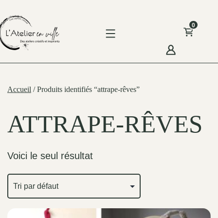
Skip
to
0
content
'Atelier
n
Accueil
/ Produits identifiés “attrape-rêves”
ille
ATTRAPE-RÊVES
Voici le seul résultat