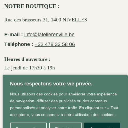
NOTRE BOUTIQUE :
Rue des brasseurs 31, 1400 NIVELLES
E-mail :
info@latelierenville.be
Téléphone :
+32 478 33 58 06
Heures d'ouverture :
Le jeudi de 17h30 à 19h
Le vendredi de 17h30 à 19h30
Nous respectons votre vie privée.
Le samedi de 11h30 à 19h
Nous utilisons des cookies pour améliorer votre expérience
de navigation, diffuser des publicités ou des contenus
personnalisés et analyser notre trafic. En cliquant sur « Tout
Conditions Générales
Site web réalisé par Agrum'ent -
accepter », vous consentez à notre utilisation des cookies.
Squeeze your brand!