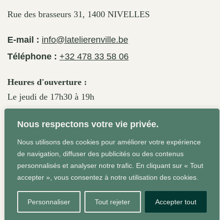
Rue des brasseurs 31, 1400 NIVELLES
E-mail :
info@latelierenville.be
Téléphone :
+32 478 33 58 06
Heures d'ouverture :
Le jeudi de 17h30 à 19h
Le vendredi de 17h30 à 19h30
Nous respectons votre vie privée.
Le samedi de 11h30 à 19h
Nous utilisons des cookies pour améliorer votre expérience
de navigation, diffuser des publicités ou des contenus
personnalisés et analyser notre trafic. En cliquant sur « Tout
Conditions Générales
Site web réalisé par Agrum'ent -
accepter », vous consentez à notre utilisation des cookies.
Squeeze your brand!
Personnaliser
Tout rejeter
Accepter tout