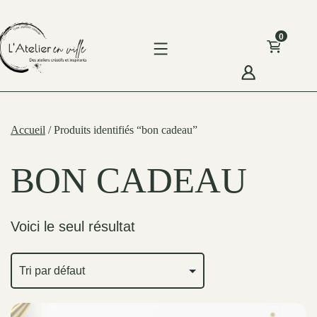
Skip
to
0
content
'Atelier
n
Accueil
/ Produits identifiés “bon cadeau”
ille
BON CADEAU
Voici le seul résultat