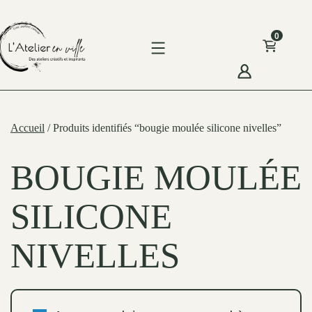
Skip
to
0
content
'Atelier
n
Accueil
/ Produits identifiés “bougie moulée silicone nivelles”
ille
BOUGIE MOULÉE
SILICONE
NIVELLES