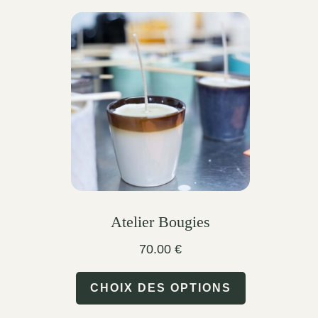
Atelier Bougies
70.00
€
This
CHOIX DES OPTIONS
product