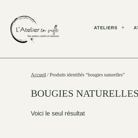
Skip
to
content
ATELIERS
A
Open
menu
L'Atelier
en
Ville
Accueil
/ Produits identifiés “bougies naturelles”
BOUGIES NATURELLE
Voici le seul résultat