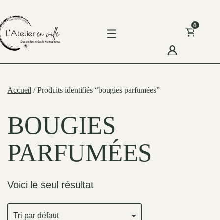
Skip
to
0
content
'Atelier
n
Accueil
/ Produits identifiés “bougies parfumées”
ille
BOUGIES
PARFUMÉES
Voici le seul résultat