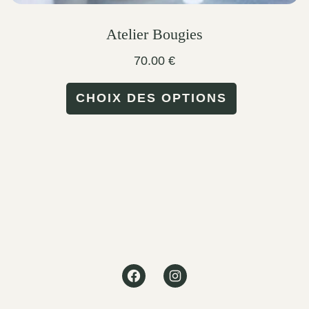
Atelier Bougies
70.00
€
This
CHOIX DES OPTIONS
product
has
multiple
variants.
The
options
may
Facebook
Instagram
be
chosen