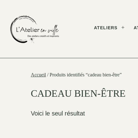
Skip
to
content
ATELIERS
A
Open
menu
L'Atelier
en
Ville
Accueil
/ Produits identifiés “cadeau bien-être”
CADEAU BIEN-ÊTRE
Voici le seul résultat