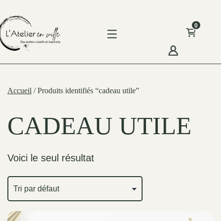
Skip
to
0
content
'Atelier
n
Accueil
/ Produits identifiés “cadeau utile”
ille
CADEAU UTILE
Voici le seul résultat