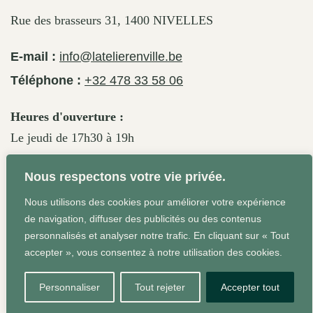
Rue des brasseurs 31, 1400 NIVELLES
E-mail :
info@latelierenville.be
Téléphone :
+32 478 33 58 06
Heures d'ouverture :
Le jeudi de 17h30 à 19h
Le vendredi de 17h30 à 19h30
Nous respectons votre vie privée.
Le samedi de 11h30 à 19h
Nous utilisons des cookies pour améliorer votre expérience
de navigation, diffuser des publicités ou des contenus
personnalisés et analyser notre trafic. En cliquant sur « Tout
Conditions Générales
Site web réalisé par Agrum'ent -
accepter », vous consentez à notre utilisation des cookies.
Squeeze your brand!
Personnaliser
Tout rejeter
Accepter tout