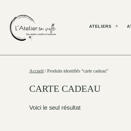
Skip
to
content
ATELIERS
A
Open
menu
L'Atelier
en
Ville
Accueil
/ Produits identifiés “carte cadeau”
CARTE CADEAU
Voici le seul résultat