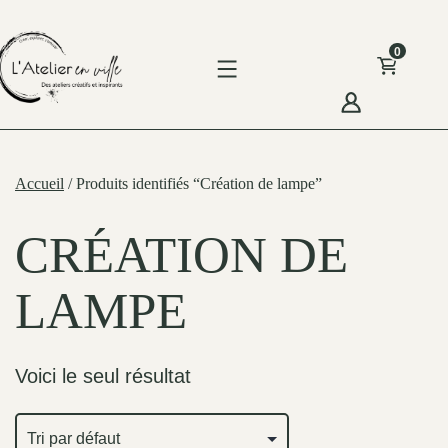
Skip
to
0
content
'Atelier
n
Accueil
/ Produits identifiés “Création de lampe”
ille
CRÉATION DE
LAMPE
Voici le seul résultat