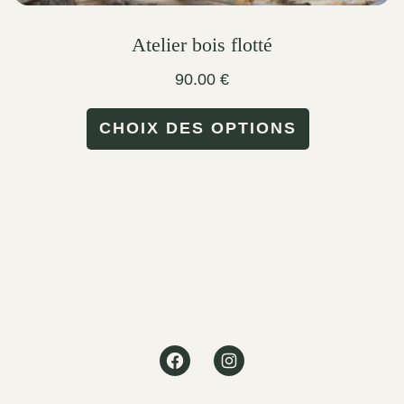
Atelier bois flotté
90.00
€
This
CHOIX DES OPTIONS
product
has
multiple
variants.
The
options
may
Facebook
Instagram
be
chosen