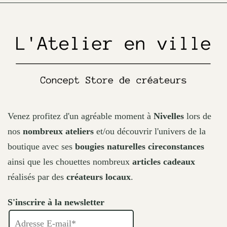
on
the
product
page
Venez profitez d'un agréable moment à
Nivelles
lors de
nos
nombreux ateliers
et/ou découvrir l'univers de la
boutique avec ses
bougies naturelles cireconstances
ainsi que les chouettes nombreux
articles cadeaux
réalisés par des
créateurs locaux
.
S'inscrire à la newsletter