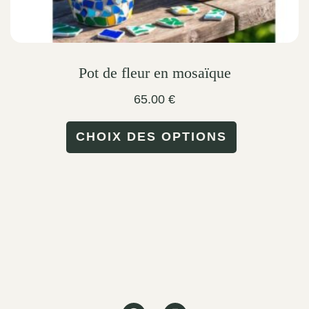
Pot de fleur en mosaïque
65.00
€
This
CHOIX DES OPTIONS
product
has
multiple
variants.
The
options
may