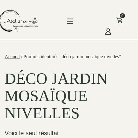
Skip
to
0
content
'Atelier
n
Accueil
/ Produits identifiés “déco jardin mosaïque nivelles”
ille
DÉCO JARDIN
MOSAÏQUE
NIVELLES
Voici le seul résultat