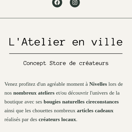
Facebook
Instagram
be
chosen
on
the
product
page
Venez profitez d'un agréable moment à
Nivelles
lors de
nos
nombreux ateliers
et/ou découvrir l'univers de la
boutique avec ses
bougies naturelles cireconstances
ainsi que les chouettes nombreux
articles cadeaux
réalisés par des
créateurs locaux
.