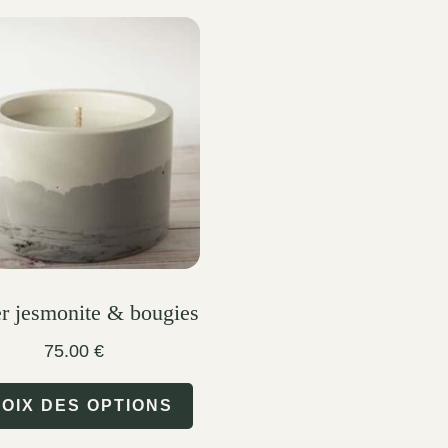
er jesmonite & bougies
75.00
€
This
OIX DES OPTIONS
product