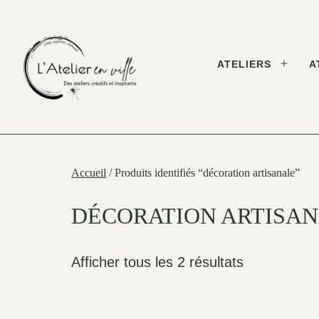
Skip
to
content
ATELIERS
A
Open
menu
L'Atelier
en
Ville
Accueil
/ Produits identifiés “décoration artisanale”
DÉCORATION ARTISA
Afficher tous les 2 résultats