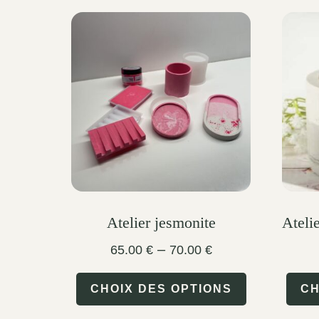
Atelier jesmonite
Ateli
Price
–
65.00
€
70.00
€
range:
This
65.00 €
CHOIX DES OPTIONS
CH
through
product