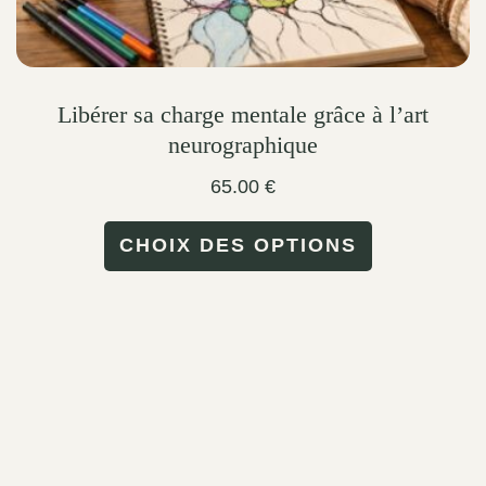
Libérer sa charge mentale grâce à l’art
neurographique
65.00
€
This
CHOIX DES OPTIONS
product
has
multiple
variants.
The
options