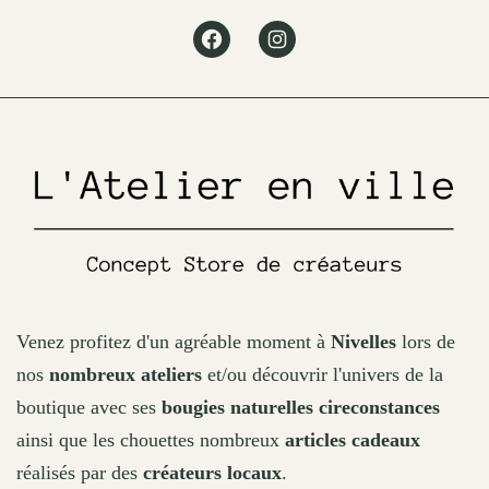
may
Facebook
Instagram
be
chosen
on
the
product
page
Venez profitez d'un agréable moment à
Nivelles
lors de
nos
nombreux ateliers
et/ou découvrir l'univers de la
boutique avec ses
bougies naturelles cireconstances
ainsi que les chouettes nombreux
articles cadeaux
réalisés par des
créateurs locaux
.