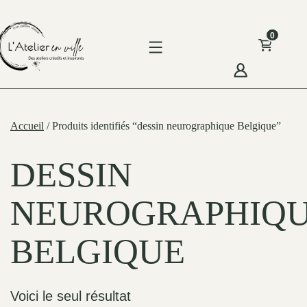
Skip
to
0
content
'Atelier
n
Accueil
/ Produits identifiés “dessin neurographique Belgique”
ille
DESSIN
NEUROGRAPHIQ
BELGIQUE
Voici le seul résultat