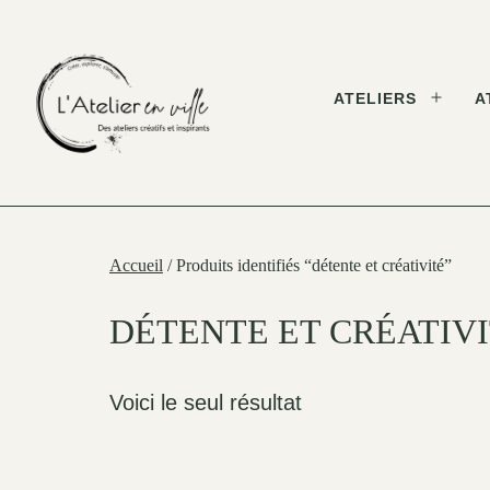
Skip
to
content
ATELIERS
A
Open
menu
L'Atelier
en
Ville
Accueil
/ Produits identifiés “détente et créativité”
DÉTENTE ET CRÉATIV
Voici le seul résultat