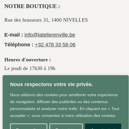
NOTRE BOUTIQUE :
Rue des brasseurs 31, 1400 NIVELLES
E-mail :
info@latelierenville.be
Téléphone :
+32 478 33 58 06
Heures d'ouverture :
Le jeudi de 17h30 à 19h
Le vendredi de 17h30 à 19h30
Nous respectons votre vie privée.
Le samedi de 11h30 à 19h
Nous utilisons des cookies pour améliorer votre expérience
de navigation, diffuser des publicités ou des contenus
personnalisés et analyser notre trafic. En cliquant sur « Tout
Conditions Générales
Site web réalisé par Agrum'ent -
accepter », vous consentez à notre utilisation des cookies.
Squeeze your brand!