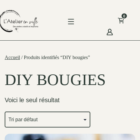
Skip
to
0
content
'Atelier
n
Accueil
/ Produits identifiés “DIY bougies”
ille
DIY BOUGIES
Voici le seul résultat