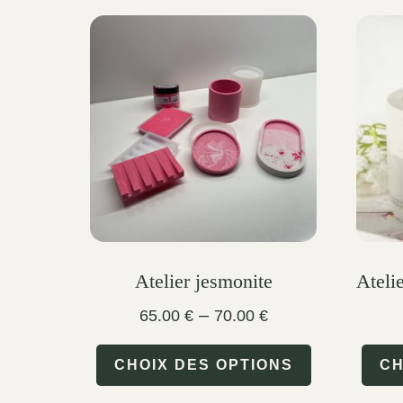
Atelier jesmonite
Ateli
Price
–
65.00
€
70.00
€
range:
This
65.00 €
CHOIX DES OPTIONS
CH
through
product