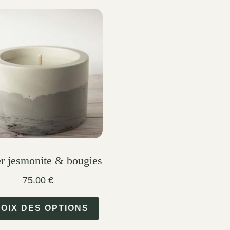
er jesmonite & bougies
75.00
€
This
OIX DES OPTIONS
product