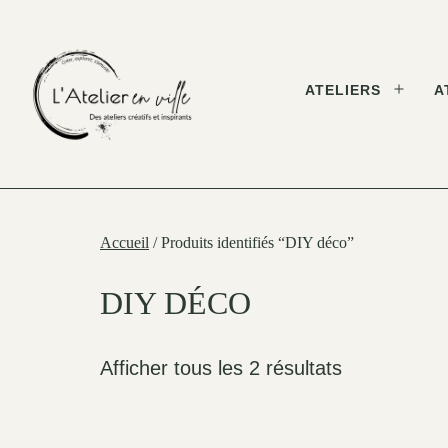
Skip
to
content
ATELIERS
A
Open
menu
L'Atelier
en
Ville
Accueil
/ Produits identifiés “DIY déco”
DIY DÉCO
Afficher tous les 2 résultats