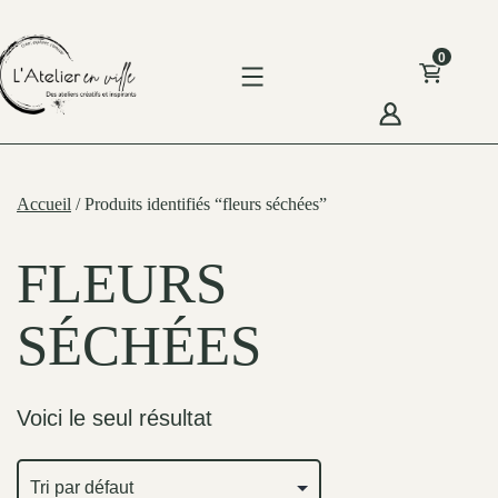
Skip
to
0
content
'Atelier
n
Accueil
/ Produits identifiés “fleurs séchées”
ille
FLEURS
SÉCHÉES
Voici le seul résultat