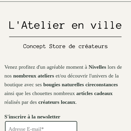
on
the
product
page
Venez profitez d'un agréable moment à
Nivelles
lors de
nos
nombreux ateliers
et/ou découvrir l'univers de la
boutique avec ses
bougies naturelles cireconstances
ainsi que les chouettes nombreux
articles cadeaux
réalisés par des
créateurs locaux
.
S'inscrire à la newsletter