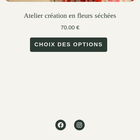
Atelier création en fleurs séchées
70.00
€
This
CHOIX DES OPTIONS
product
has
multiple
variants.
The
options
may
Facebook
Instagram
be
chosen