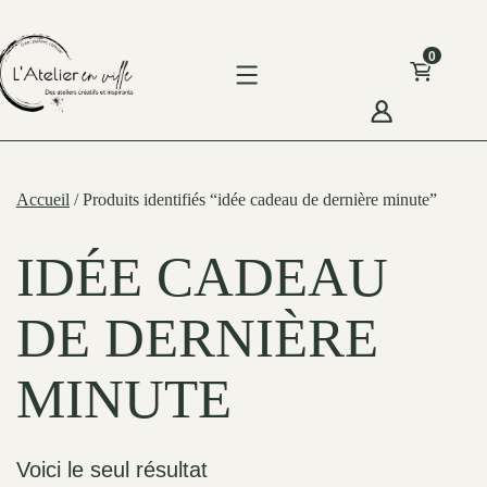
Skip
to
0
content
'Atelier
n
Accueil
/ Produits identifiés “idée cadeau de dernière minute”
ille
IDÉE CADEAU
DE DERNIÈRE
MINUTE
Voici le seul résultat