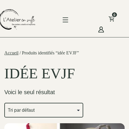
Skip
to
0
content
'Atelier
n
Accueil
/ Produits identifiés “idée EVJF”
ille
IDÉE EVJF
Voici le seul résultat