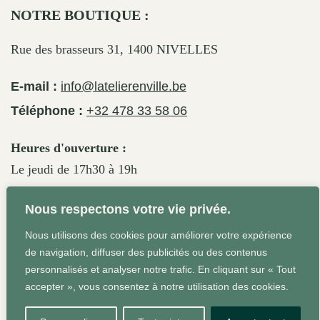
NOTRE BOUTIQUE :
Rue des brasseurs 31, 1400 NIVELLES
E-mail :
info@latelierenville.be
Téléphone :
+32 478 33 58 06
Heures d'ouverture :
Le jeudi de 17h30 à 19h
Le vendredi de 17h30 à 19h30
Nous respectons votre vie privée.
Le samedi de 11h30 à 19h
Nous utilisons des cookies pour améliorer votre expérience
de navigation, diffuser des publicités ou des contenus
personnalisés et analyser notre trafic. En cliquant sur « Tout
Conditions Générales
Site web réalisé par Agrum'ent -
accepter », vous consentez à notre utilisation des cookies.
Squeeze your brand!