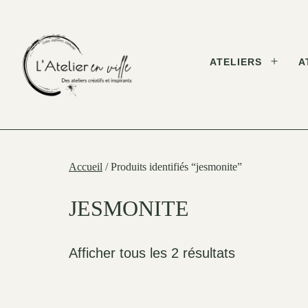
Skip
to
content
ATELIERS
A
Open
menu
L'Atelier
en
Ville
Accueil
/ Produits identifiés “jesmonite”
JESMONITE
Afficher tous les 2 résultats