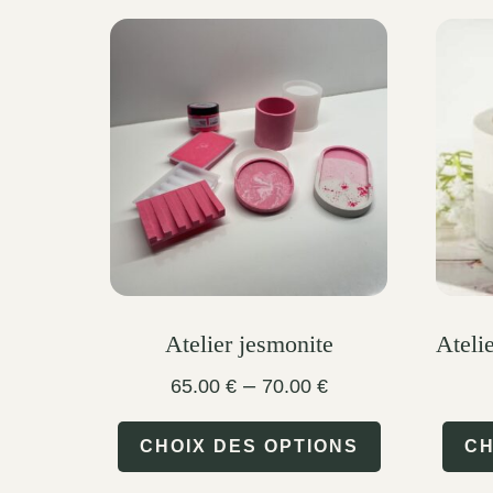
Atelier jesmonite
Ateli
Price
–
65.00
€
70.00
€
range:
This
65.00 €
CHOIX DES OPTIONS
CH
through
product