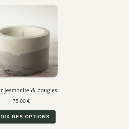
er jesmonite & bougies
75.00
€
This
OIX DES OPTIONS
product