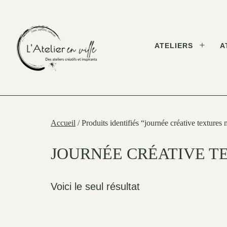
Skip
to
content
ATELIERS
A
Open
menu
L'Atelier
en
Ville
Accueil
/ Produits identifiés “journée créative textures 
JOURNÉE CRÉATIVE T
Voici le seul résultat