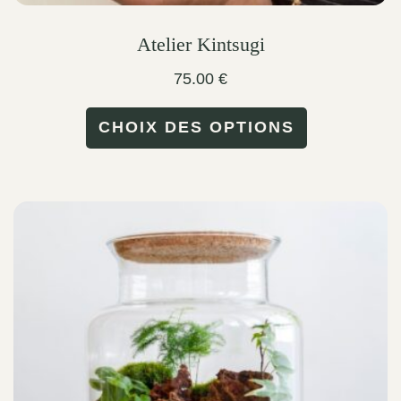
Atelier Kintsugi
75.00
€
This
CHOIX DES OPTIONS
product
has
multiple
variants.
The
options
may
be
chosen