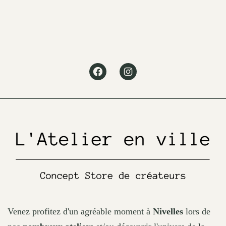
variants.
The
options
may
Facebook
Instagram
be
chosen
on
the
product
page
Venez profitez d'un agréable moment à
Nivelles
lors de