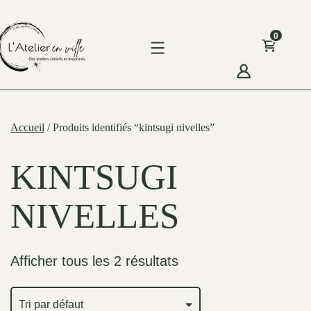
Skip
to
0
content
'Atelier
n
Accueil
/ Produits identifiés “kintsugi nivelles”
ille
KINTSUGI
NIVELLES
Afficher tous les 2 résultats