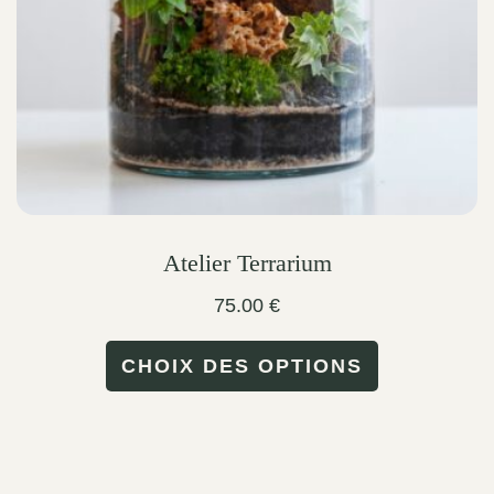
on
the
product
page
Atelier Terrarium
75.00
€
This
CHOIX DES OPTIONS
product
has
multiple