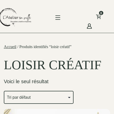
Skip
to
0
content
'Atelier
n
Accueil
/ Produits identifiés “loisir créatif”
ille
LOISIR CRÉATIF
Voici le seul résultat