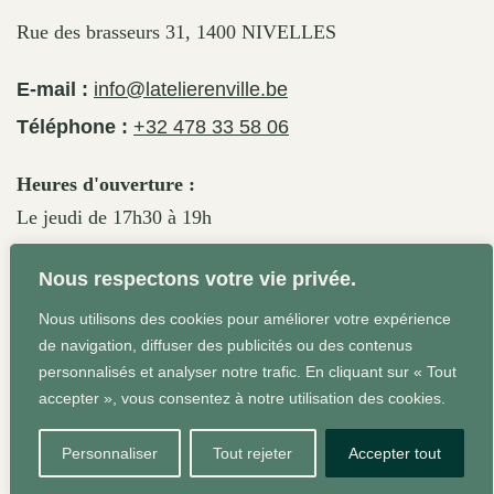
Rue des brasseurs 31, 1400 NIVELLES
E-mail :
info@latelierenville.be
Téléphone :
+32 478 33 58 06
Heures d'ouverture :
Le jeudi de 17h30 à 19h
Le vendredi de 17h30 à 19h30
Nous respectons votre vie privée.
Le samedi de 11h30 à 19h
Nous utilisons des cookies pour améliorer votre expérience
de navigation, diffuser des publicités ou des contenus
personnalisés et analyser notre trafic. En cliquant sur « Tout
Conditions Générales
Site web réalisé par Agrum'ent -
accepter », vous consentez à notre utilisation des cookies.
Squeeze your brand!
Personnaliser
Tout rejeter
Accepter tout