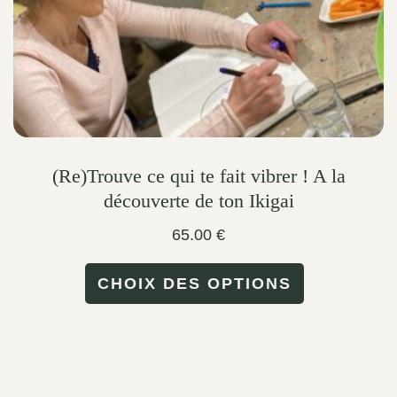
(Re)Trouve ce qui te fait vibrer ! A la
découverte de ton Ikigai
65.00
€
This
CHOIX DES OPTIONS
product
has
multiple