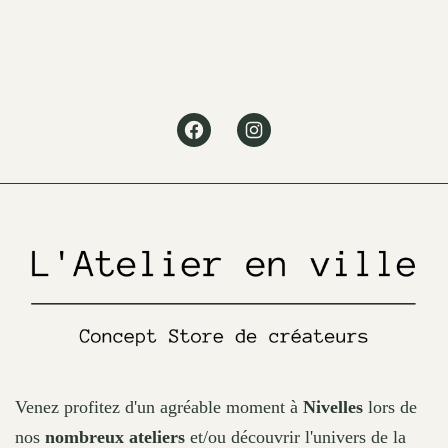
variants.
The
options
may
Facebook
Instagram
be
chosen
on
the
product
page
Venez profitez d'un agréable moment à
Nivelles
lors de
nos
nombreux ateliers
et/ou découvrir l'univers de la