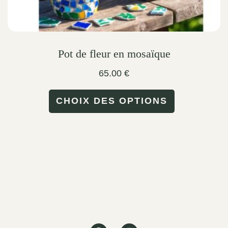
Pot de fleur en mosaïque
65.00
€
This
CHOIX DES OPTIONS
product
has
multiple
variants.
The
options
may