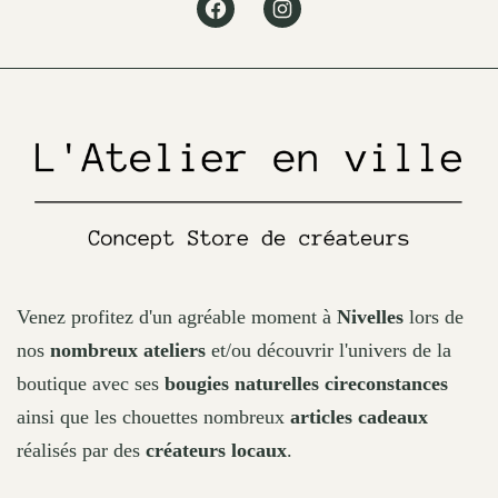
Facebook
Instagram
be
chosen
on
the
product
page
Venez profitez d'un agréable moment à
Nivelles
lors de
nos
nombreux ateliers
et/ou découvrir l'univers de la
boutique avec ses
bougies naturelles cireconstances
ainsi que les chouettes nombreux
articles cadeaux
réalisés par des
créateurs locaux
.