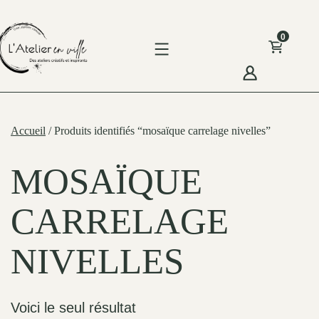
Skip
to
0
content
'Atelier
n
Accueil
/ Produits identifiés “mosaïque carrelage nivelles”
ille
MOSAÏQUE
CARRELAGE
NIVELLES
Voici le seul résultat