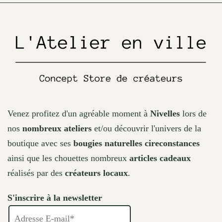
on
the
product
page
Venez profitez d'un agréable moment à
Nivelles
lors de
nos
nombreux ateliers
et/ou découvrir l'univers de la
boutique avec ses
bougies naturelles cireconstances
ainsi que les chouettes nombreux
articles cadeaux
réalisés par des
créateurs locaux
.
S'inscrire à la newsletter