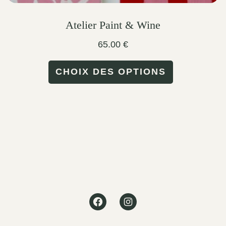
Atelier Paint & Wine
65.00
€
This
CHOIX DES OPTIONS
product
has
multiple
variants.
The
options
may
Facebook
Instagram
be
chosen