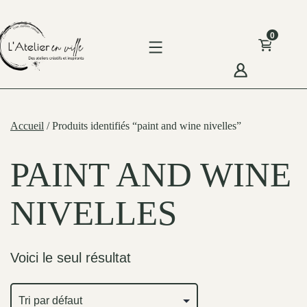
Skip
to
0
content
'Atelier
n
Accueil
/ Produits identifiés “paint and wine nivelles”
ille
PAINT AND WINE
NIVELLES
Voici le seul résultat