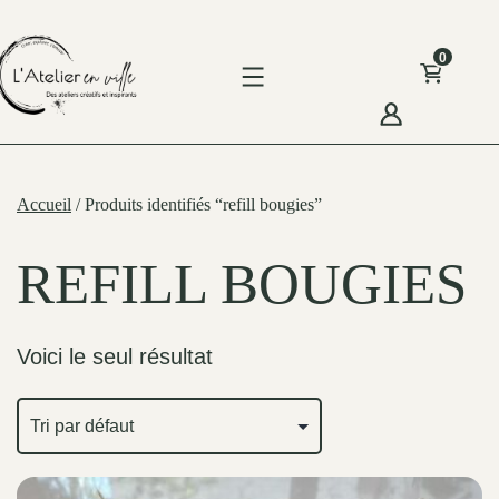
Skip
to
0
content
'Atelier
n
Accueil
/ Produits identifiés “refill bougies”
ille
REFILL BOUGIES
Voici le seul résultat