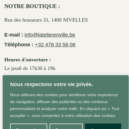
NOTRE BOUTIQUE :
Rue des brasseurs 31, 1400 NIVELLES
E-mail :
info@latelierenville.be
Téléphone :
+32 478 33 58 06
Heures d'ouverture :
Le jeudi de 17h30 à 19h
Le vendredi de 17h30 à 19h30
Nous respectons votre vie privée.
Le samedi de 11h30 à 19h
Nous utilisons des cookies pour améliorer votre expérience
de navigation, diffuser des publicités ou des contenus
personnalisés et analyser notre trafic. En cliquant sur « Tout
Conditions Générales
Site web réalisé par Agrum'ent -
accepter », vous consentez à notre utilisation des cookies.
Squeeze your brand!