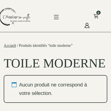
Skip
to
0
content
'Atelier
n
Accueil
/ Produits identifiés “toile moderne”
ille
TOILE MODERNE
Aucun produit ne correspond à
votre sélection.