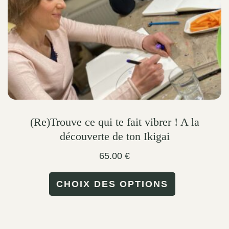
on
the
product
page
(Re)Trouve ce qui te fait vibrer ! A la
découverte de ton Ikigai
65.00
€
This
CHOIX DES OPTIONS
product
has