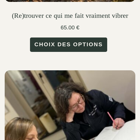
(Re)trouver ce qui me fait vraiment vibrer
65.00
€
This
CHOIX DES OPTIONS
product
has
multiple
variants.
The
options
may
be
chosen