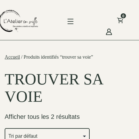
Skip
to
0
content
'Atelier
n
Accueil
/ Produits identifiés “trouver sa voie”
ille
TROUVER SA
VOIE
Afficher tous les 2 résultats