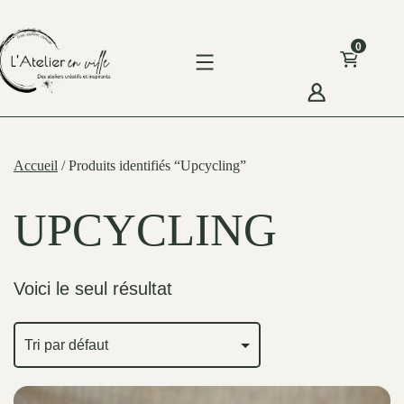
Skip
to
0
content
'Atelier
n
Accueil
/ Produits identifiés “Upcycling”
ille
UPCYCLING
Voici le seul résultat