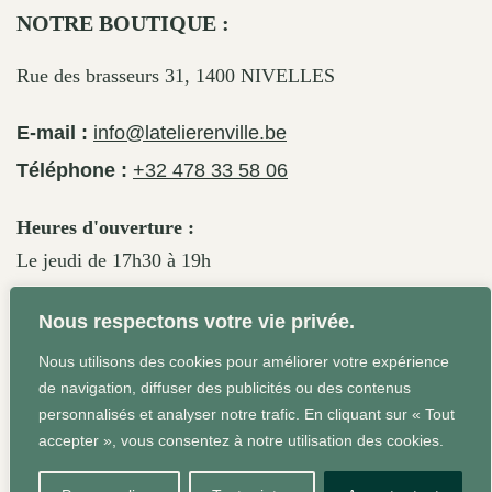
NOTRE BOUTIQUE :
Rue des brasseurs 31, 1400 NIVELLES
E-mail :
info@latelierenville.be
Téléphone :
+32 478 33 58 06
Heures d'ouverture :
Le jeudi de 17h30 à 19h
Le vendredi de 17h30 à 19h30
Nous respectons votre vie privée.
Le samedi de 11h30 à 19h
Nous utilisons des cookies pour améliorer votre expérience
de navigation, diffuser des publicités ou des contenus
personnalisés et analyser notre trafic. En cliquant sur « Tout
Conditions Générales
Site web réalisé par Agrum'ent -
accepter », vous consentez à notre utilisation des cookies.
Squeeze your brand!