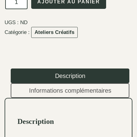
AJOUTER AU PANIER
de
Atelier
UGS :
ND
Crochet
Catégorie :
Ateliers Créatifs
(initiation)
Description
Informations complémentaires
Description