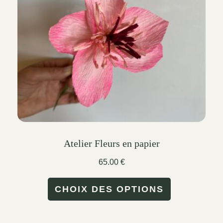
be
chosen
on
the
product
page
Atelier Fleurs en papier
65.00
€
This
CHOIX DES OPTIONS
product
has