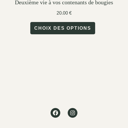
Deuxième vie à vos contenants de bougies
20.00
€
This
CHOIX DES OPTIONS
product
has
multiple
variants.
The
options
may
be
Facebook
Instagram
chosen
on