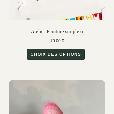
product
page
Atelier Peinture sur plexi
70.00
€
This
CHOIX DES OPTIONS
product
has
multiple
variants.
The
options
may