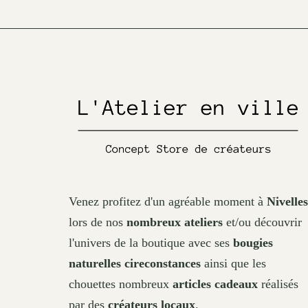
chosen
on
the
product
page
Venez profitez d'un agréable moment à
Nivelles
lors de nos
nombreux ateliers
et/ou découvrir
l'univers de la boutique avec ses
bougies
naturelles cireconstances
ainsi que les
chouettes nombreux
articles cadeaux
réalisés
par des
créateurs locaux
.