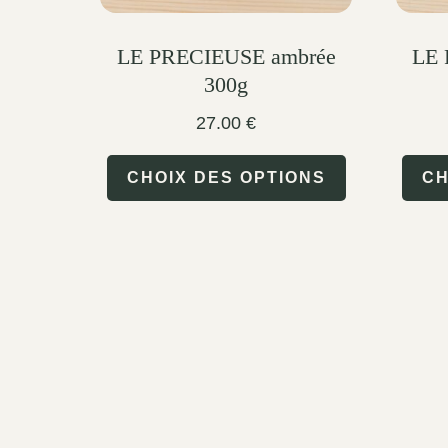
the
product
LE PRECIEUSE ambrée
LE 
300g
page
27.00
€
This
CHOIX DES OPTIONS
CH
product
has
multiple
variants.
The
options
may
be