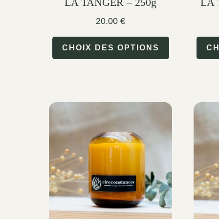
LA TANGER – 250g
LA 
product
20.00
€
page
This
CHOIX DES OPTIONS
CH
product
has
multiple
variants.
The
options
may
be
chosen
on