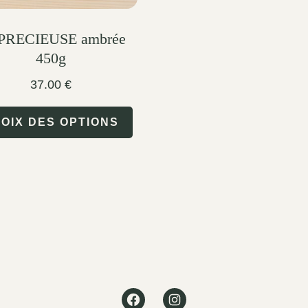
the
product
PRECIEUSE ambrée
450g
page
37.00
€
This
OIX DES OPTIONS
product
has
multiple
variants.
The
options
may
Facebook
Instagram
be