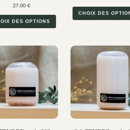
27.00
€
CHOIX DES OPTIO
This
OIX DES OPTIONS
product
has
multiple
variants.
The
options
may
be
chosen
on
the