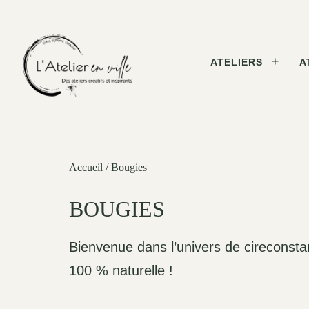
Skip
to
content
ATELIERS
A
Open
menu
L'Atelier
en
Ville
Accueil
/ Bougies
BOUGIES
Bienvenue dans l’univers de cireconsta
100 % naturelle !