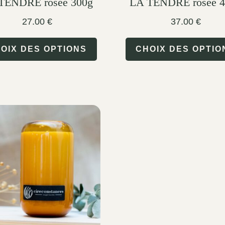
TENDRE rosée 300g
LA TENDRE rosée 4
product
27.00
€
37.00
€
page
This
OIX DES OPTIONS
CHOIX DES OPTIO
product
has
multiple
variants.
The
options
may
be
chosen
on