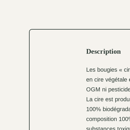
Description
Les bougies « cir
en cire végétale
OGM ni pesticid
La cire est prod
100% biodégradab
composition 100%
substances toxiq