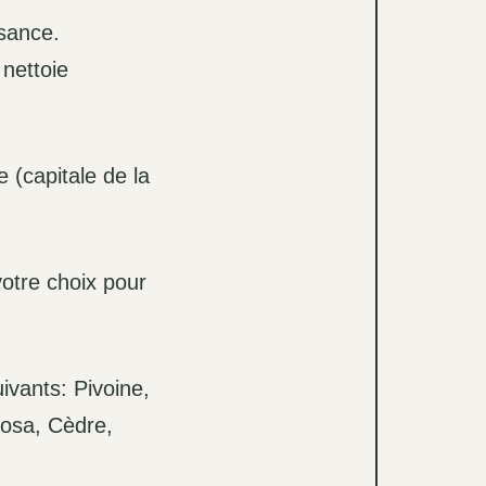
ssance.
 nettoie
 (capitale de la
otre choix pour
vants: Pivoine,
mosa, Cèdre,