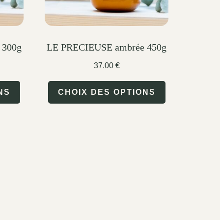
 300g
LE PRECIEUSE ambrée 450g
37.00
€
This
This
NS
CHOIX DES OPTIONS
product
product
has
has
multiple
multiple
variants.
variants.
The
The
options
options
may
may