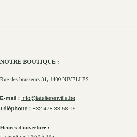
be
be
chosen
chosen
on
on
the
the
product
product
page
page
NOTRE BOUTIQUE :
Rue des brasseurs 31, 1400 NIVELLES
E-mail :
info@latelierenville.be
Téléphone :
+32 478 33 58 06
Heures d'ouverture :
Le jeudi de 17h30 à 19h