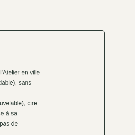
Atelier en ville
dable), sans
velable), cire
ce à sa
 pas de