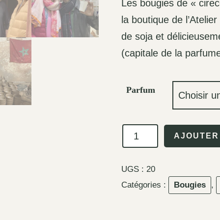
Les bougies de « cirec
la boutique de l’Atelier 
de soja et délicieuse
(capitale de la parfume
Parfum
quantité
AJOUTER
de
LA
UGS :
20
TANGER
Catégories :
Bougies
,
-
250g