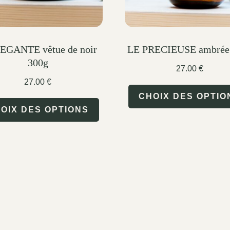
EGANTE vêtue de noir
LE PRECIEUSE ambrée
300g
27.00
€
27.00
€
CHOIX DES OPTIO
This
OIX DES OPTIONS
product
has
multiple
variants.
The
options
may