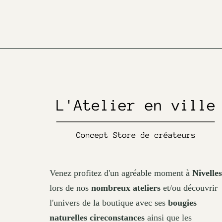
be
chosen
on
the
product
page
Venez profitez d'un agréable moment à
Nivelles
lors de nos
nombreux ateliers
et/ou découvrir
l'univers de la boutique avec ses
bougies
naturelles cireconstances
ainsi que les