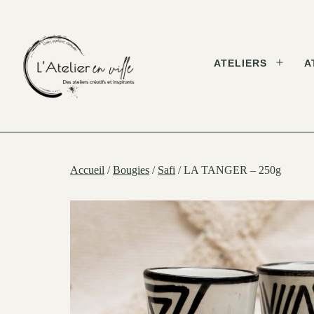
Skip
to
content
ATELIERS
A
Open
menu
L'Atelier
en
Ville
Accueil
/
Bougies
/
Safi
/ LA TANGER – 250g