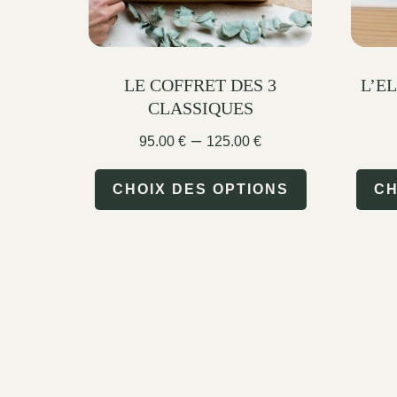
LE COFFRET DES 3
L’EL
CLASSIQUES
Price
–
95.00
€
125.00
€
range:
This
95.00 €
CHOIX DES OPTIONS
CH
through
product
125.00 €
has
multiple
variants.
The
options
may