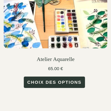
on
the
product
page
Atelier Aquarelle
65.00
€
This
CHOIX DES OPTIONS
product
has
multiple