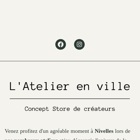
variants.
The
options
may
Facebook
Instagram
be
chosen
on
the
product
page
Venez profitez d'un agréable moment à
Nivelles
lors de