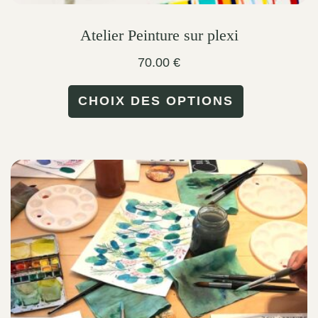
Atelier Peinture sur plexi
70.00
€
This
CHOIX DES OPTIONS
product
has
multiple
variants.
The
options
may
be
chosen