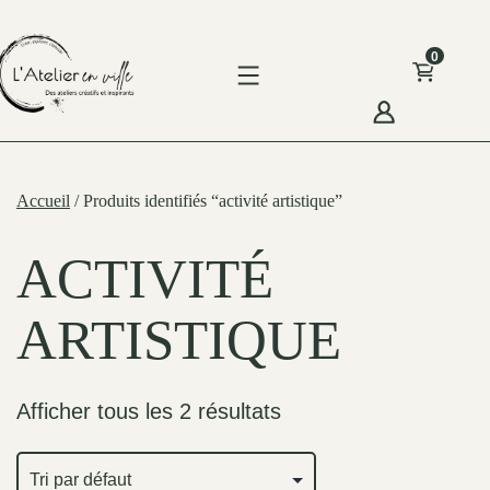
Skip
to
0
content
'Atelier
n
Accueil
/ Produits identifiés “activité artistique”
ille
ACTIVITÉ
ARTISTIQUE
Afficher tous les 2 résultats