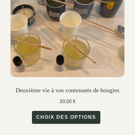
may
be
chosen
on
the
product
page
Deuxième vie à vos contenants de bougies
20.00
€
This
CHOIX DES OPTIONS
product