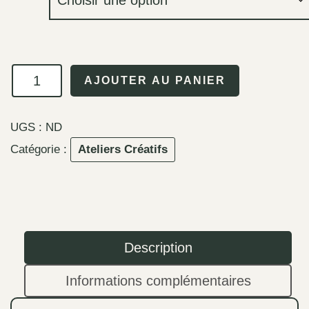
quantité
AJOUTER AU PANIER
de
Atelier
UGS :
ND
Peinture
Catégorie :
Ateliers Créatifs
sur
plexi
Description
Informations complémentaires