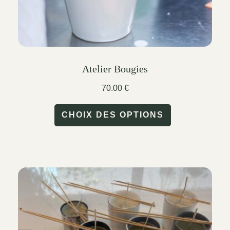
product
page
Atelier Bougies
70.00
€
This
CHOIX DES OPTIONS
product
has
multiple
variants.
The
options