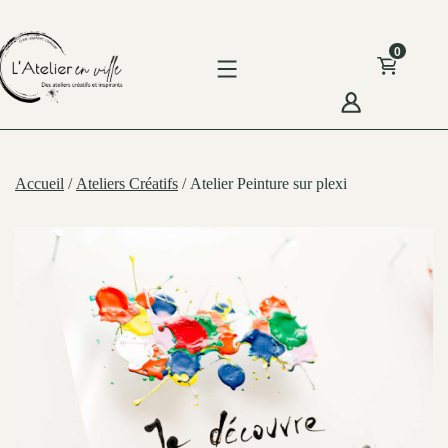
Skip
to
0
content
'Atelier
n
Accueil
/
Ateliers Créatifs
/ Atelier Peinture sur plexi
ille