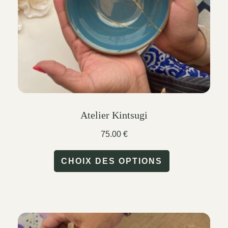
Atelier Kintsugi
75.00
€
This
CHOIX DES OPTIONS
product
has
multiple
variants.