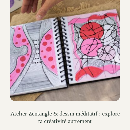
The
options
may
be
chosen
on
the
product
page
Atelier Zentangle & dessin méditatif : explore
ta créativité autrement