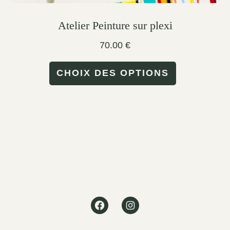
Atelier Peinture sur plexi
70.00
€
This
CHOIX DES OPTIONS
product
has
multiple
variants.
The
options
may
Facebook
Instagram
be
chosen