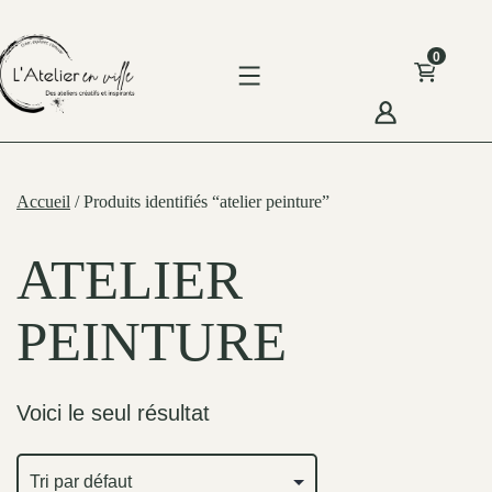
Skip
to
0
content
'Atelier
n
Accueil
/ Produits identifiés “atelier peinture”
ille
ATELIER
PEINTURE
Voici le seul résultat