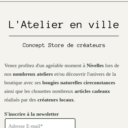
on
the
product
page
Venez profitez d'un agréable moment à
Nivelles
lors de
nos
nombreux ateliers
et/ou découvrir l'univers de la
boutique avec ses
bougies naturelles cireconstances
ainsi que les chouettes nombreux
articles cadeaux
réalisés par des
créateurs locaux
.
S'inscrire à la newsletter