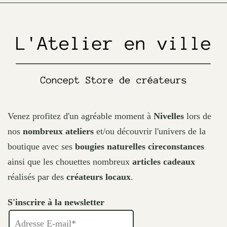
on
the
product
page
Venez profitez d'un agréable moment à
Nivelles
lors de
nos
nombreux ateliers
et/ou découvrir l'univers de la
boutique avec ses
bougies naturelles cireconstances
ainsi que les chouettes nombreux
articles cadeaux
réalisés par des
créateurs locaux
.
S'inscrire à la newsletter