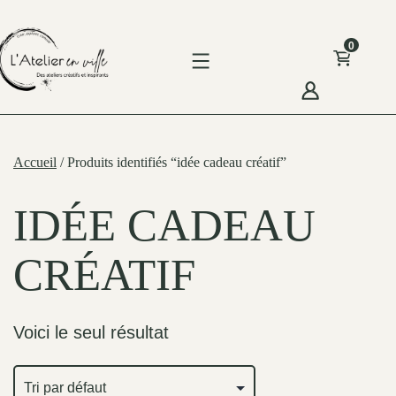
Skip
to
0
content
'Atelier
n
Accueil
/ Produits identifiés “idée cadeau créatif”
ille
IDÉE CADEAU
CRÉATIF
Voici le seul résultat