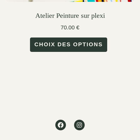
Atelier Peinture sur plexi
70.00
€
This
CHOIX DES OPTIONS
product
has
multiple
variants.
The
options
may
Facebook
Instagram
be
chosen