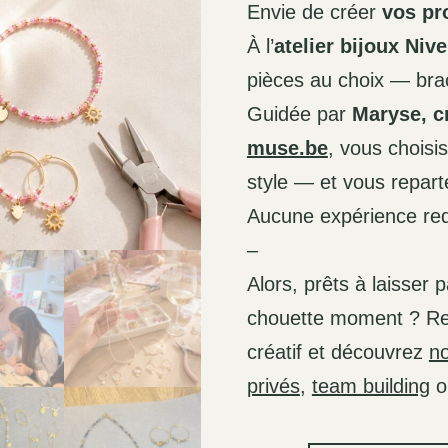
Envie de créer
vos pr
À l’
atelier bijoux Nive
pièces au choix — brace
Guidée par
Maryse, c
muse.be
, vous choisi
style — et vous reparte
Aucune expérience req
–
Alors, prêts à laisser 
chouette moment ? Rej
créatif et découvrez
no
privés
,
team building
o