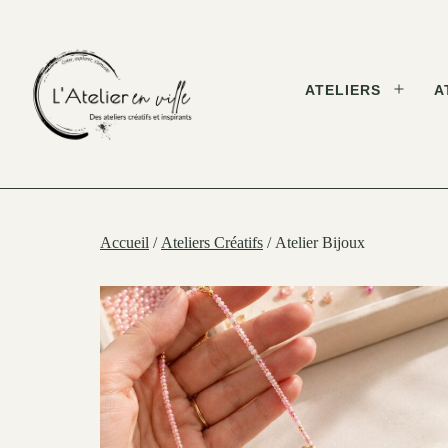
Skip
to
content
ATELIERS
A
Open
menu
L'Atelier
en
Ville
Accueil
/
Ateliers Créatifs
/ Atelier Bijoux