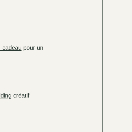
n cadeau
pour un
lding
créatif —