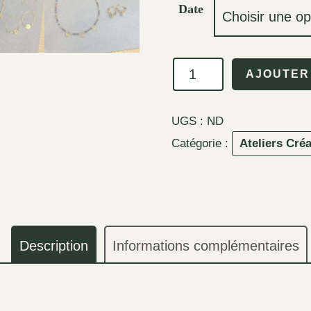
Date
quantité
AJOUTER
de
Atelier
UGS :
ND
Bijoux
Catégorie :
Ateliers Créa
Description
Informations complémentaires