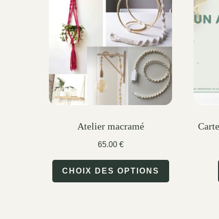
Atelier macramé
Carte
65.00
€
This
CHOIX DES OPTIONS
product
has
multiple