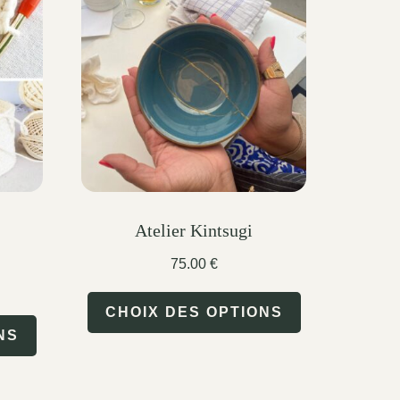
Atelier Kintsugi
)
75.00
€
This
CHOIX DES OPTIONS
This
product
NS
product
has
has
multiple