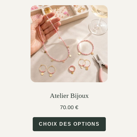
Atelier Bijoux
70.00
€
This
CHOIX DES OPTIONS
product