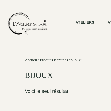
Skip
to
content
ATELIERS
A
Open
menu
L'Atelier
en
Ville
Accueil
/ Produits identifiés “bijoux”
BIJOUX
Voici le seul résultat